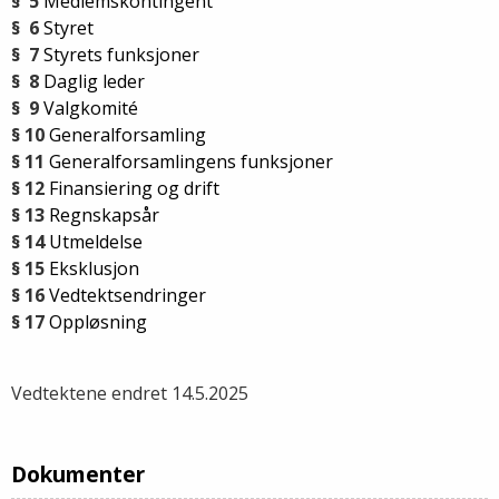
§ 5
Medlemskontingent
§ 6
Styret
§ 7
Styrets funksjoner
§ 8
Daglig leder
§ 9
Valgkomité
§ 10
Generalforsamling
§ 11
Generalforsamlingens funksjoner
§ 12
Finansiering og drift
§ 13
Regnskapsår
§ 14
Utmeldelse
§ 15
Eksklusjon
§ 16
Vedtektsendringer
§ 17
Oppløsning
Vedtektene endret 14.5.2025
Dokumenter