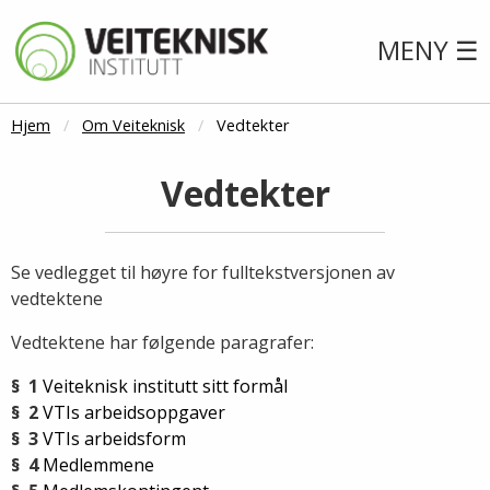
MENY ☰
Hjem
Om Veiteknisk
Vedtekter
Vedtekter
Se vedlegget til høyre for fulltekstversjonen av
vedtektene
Vedtektene har følgende paragrafer:
§ 1
Veiteknisk institutt sitt formål
§ 2
VTIs arbeidsoppgaver
§ 3
VTIs arbeidsform
§ 4
Medlemmene